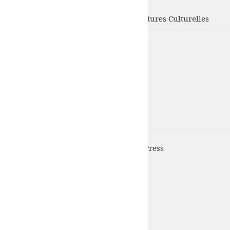
UFISC
Union Fédérale d'Intervention des Structures Culturelles
UFISC est fièrement propulsé par
WordPress