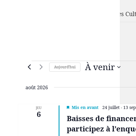
UFISC
Union Fédérale d'Intervention des Structures Cult
À venir
Évènements
Aujourd’hui
Sélectionnez
une
août 2026
date.
Mis en avant
24 juillet
-
13 se
JEU
6
Baisses de finance
participez à l’enqu