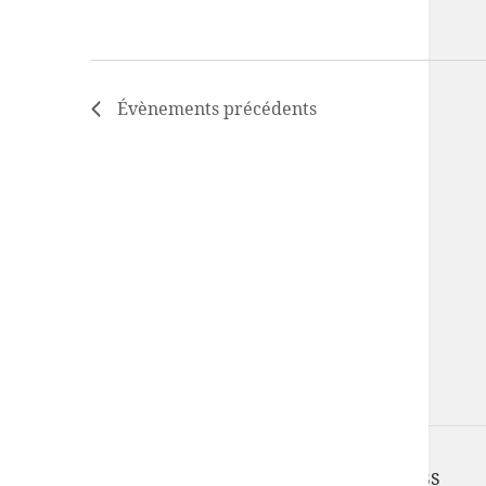
Évènements
précédents
UFISC est fièrement propulsé par
WordPress