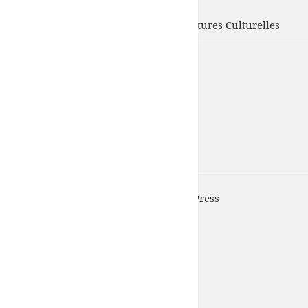
UFISC
Union Fédérale d'Intervention des Structures Culturelles
UFISC est fièrement propulsé par
WordPress