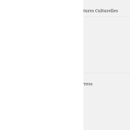
UFISC
Union Fédérale d'Intervention des Structures Culturelles
UFISC est fièrement propulsé par
WordPress