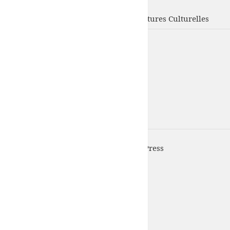
UFISC
Union Fédérale d'Intervention des Structures Culturelles
UFISC est fièrement propulsé par
WordPress