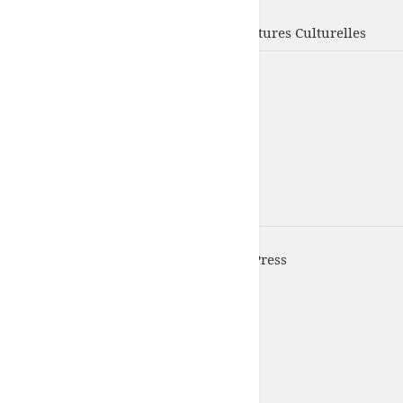
UFISC
Union Fédérale d'Intervention des Structures Culturelles
UFISC est fièrement propulsé par
WordPress