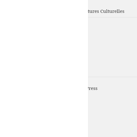
UFISC
Union Fédérale d'Intervention des Structures Culturelles
UFISC est fièrement propulsé par
WordPress