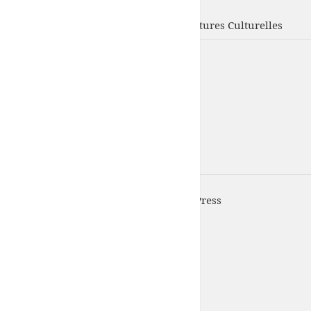
UFISC
Union Fédérale d'Intervention des Structures Culturelles
UFISC est fièrement propulsé par
WordPress