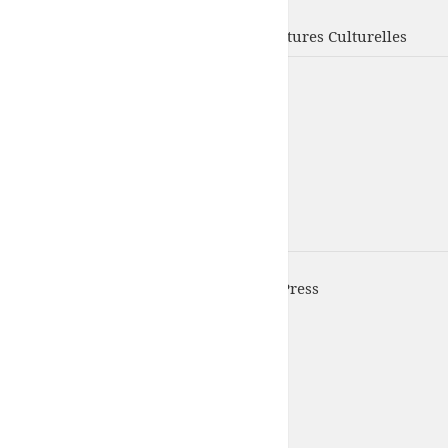
UFISC
Union Fédérale d'Intervention des Structures Culturelles
UFISC est fièrement propulsé par
WordPress