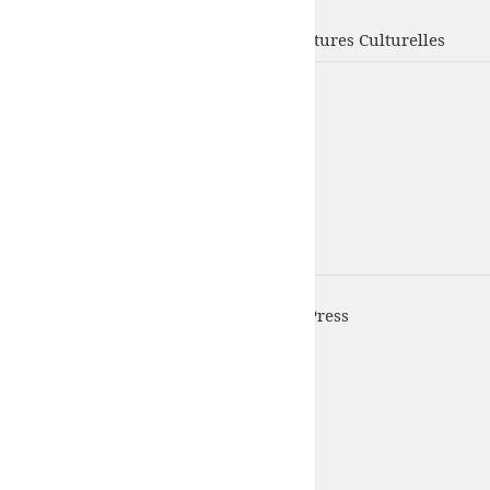
UFISC
Union Fédérale d'Intervention des Structures Culturelles
UFISC est fièrement propulsé par
WordPress