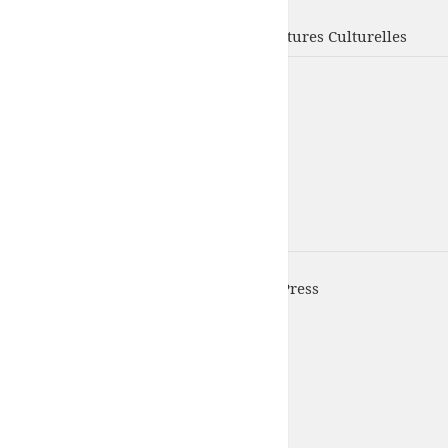
UFISC
Union Fédérale d'Intervention des Structures Culturelles
UFISC est fièrement propulsé par
WordPress