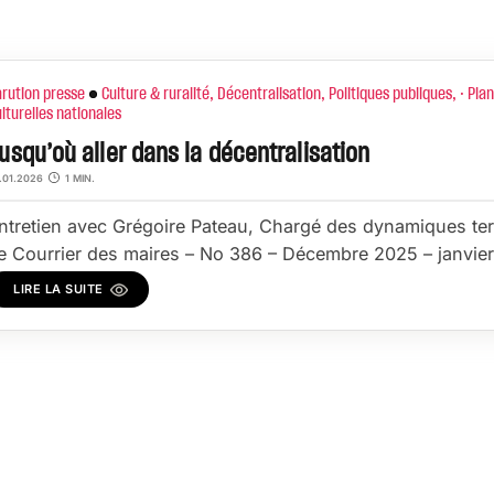
pe :
thematique :
arution presse
Culture & ruralité
, Décentralisation
, Politiques publiques
, · Pla
lturelles nationales
usqu’où aller dans la décentralisation
.01.2026
1
MIN
.
ntretien avec Grégoire Pateau, Chargé des dynamiques terr
e Courrier des maires – No 386 – Décembre 2025 – janvie
LIRE LA SUITE