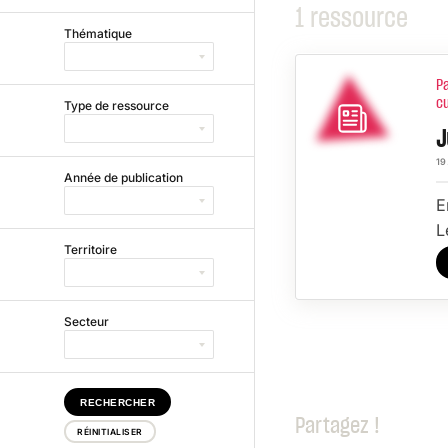
1 ressource
Thématique
Ty
P
cu
Type de ressource
J
19
Année de publication
E
L
Territoire
Secteur
Partagez !
RÉINITIALISER