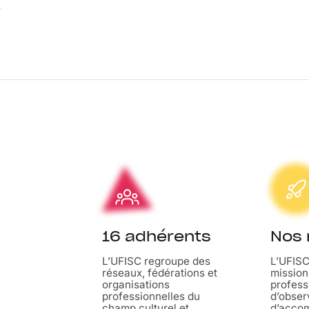
16 adhérents
Nos 
L’UFISC regroupe des
L’UFISC
réseaux, fédérations et
mission
organisations
profess
professionnelles du
d’obser
champ culturel et
d’acco