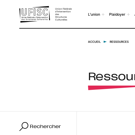
Union Fédérale
d'Intervention
L’union
Plaidoyer
des
Structures
Culturelles
ACCUEIL
RESSOURCES
Ressou
Rechercher