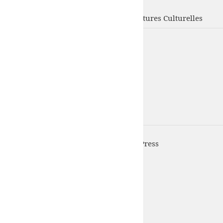
UFISC
Union Fédérale d'Intervention des Structures Culturelles
UFISC est fièrement propulsé par
WordPress