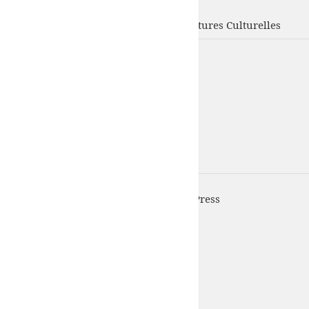
UFISC
Union Fédérale d'Intervention des Structures Culturelles
UFISC est fièrement propulsé par
WordPress