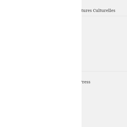
UFISC
Union Fédérale d'Intervention des Structures Culturelles
UFISC est fièrement propulsé par
WordPress