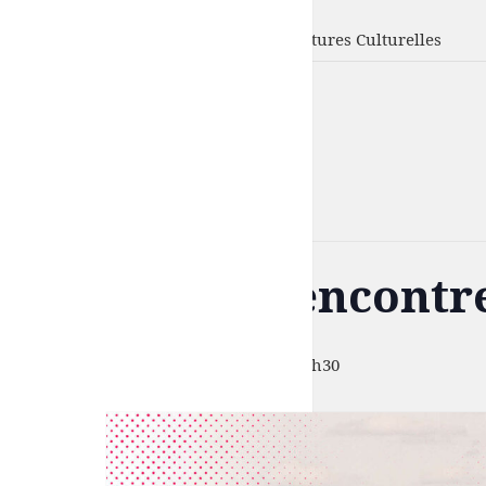
UFISC
Union Fédérale d'Intervention des Structures Culturelles
« Tous les Évènements
Cet évènement est passé.
Modal, les rencontr
11 juin 2025 à 15h00
-
14 juin 2025 à 0h30