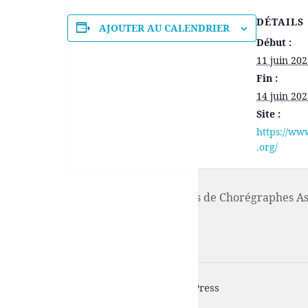
DÉTAILS
AJOUTER AU CALENDRIER
Début :
11 juin 20
Fin :
14 juin 20
Site :
https://w
.org/
Intervention – journée d’ateliers de Chorégraphes As
UFISC est fièrement propulsé par
WordPress