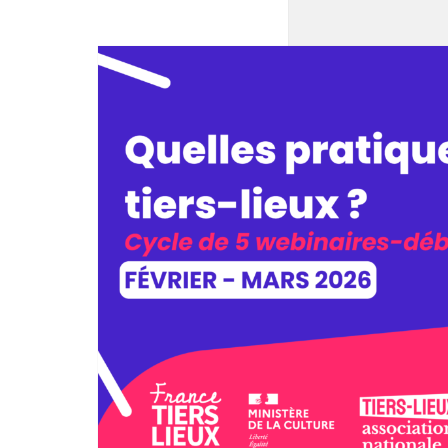
10 février à 14h30
-
16h30