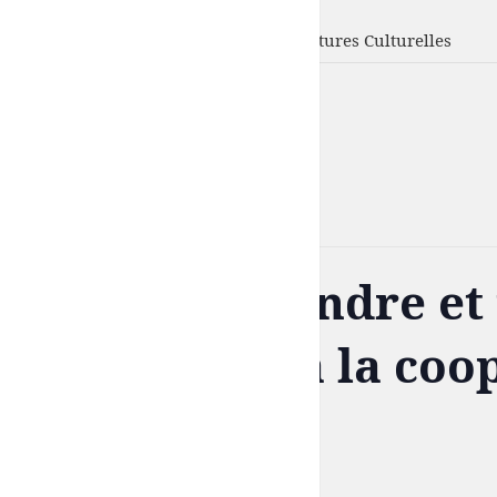
UFISC
Union Fédérale d'Intervention des Structures Culturelles
« Tous les Évènements
Cet évènement est passé.
Créer, apprendre et 
l’éducation à la coo
culturelle